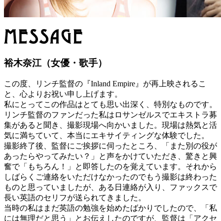
裕木奈江（女優・歌手）
この度、リンチ監督の『Inland Empire』が再上映されるこ
と、心よりお祝い申し上げます。
私にとってこの作品はとても思い出深く、特別なものです。
リンチ監督のファンだった私はロサンゼルスでエキストラ募
集があると聞き、撮影現場へ向かいました。現場は熱気と活
気に満ちていて、本当にエキサイティングな体験でした。
撮影終了後、監督にご挨拶に伺ったところ、「また別の役が
あったらやってみたい？」と声をかけていただき、驚きと興
奮で「もちろん！」と即答したのを覚えています。それから
しばらくご連絡をいただけなかったのでもう撮影は終わった
ものと思っていましたが、ある日連絡が入り、ファックスで
長い英語のセリフが送られてきました。
当時の私はまだ英語の勉強を始めたばかりでしたので、「私
には無理だと思う」とお伝えしたのですが、監督は「アクセ