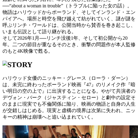
──“about a woman in trouble”（トラブルに陥った女の話）。
物語はハリウッドからポーランド、そしてインランド・エン
パイアへ。場所と時空を飛び越えて紡がれていく、謎が謎を
呼ぶリンチ・ワールドは、公開当時から賛否を巻き起こし、
いまも伝説として語り継がれる。
そして2026年1月──リンチ没後1年、そして初公開から20
年。二つの節目が重なるそのとき、衝撃の問題作が本人監修
のもと4K映像で甦る。
ハリウッド女優のニッキー・グレース（ローラ・ダーン）
は、未完に終わったポーランド映画『47』のリメイク作『暗
い明日の空の上で』に出演することになる。やがて共演者の
デヴォン・バーク（ジャスティン・セロー）と劇中の設定そ
のままに現実でも不倫関係に陥り、映画の物語と自身の人生
が交錯しはじめる。現実と虚構の境界は次第に失われ、ニッ
キーの精神は崩壊へと追い込まれていく。