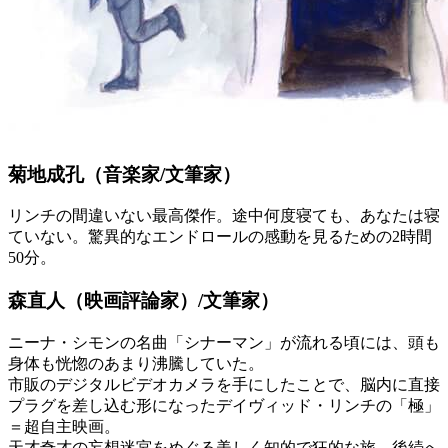
菊地成孔（音楽家/文筆家）
リンチの間違いない最高傑作。途中何度寝ても、あなたは寝
ていない。驚異的なエンドロールの感動を見るための2時間
50分。
森直人（映画評論家）/文筆家）
ニーナ・シモンの名曲「シナーマン」が流れる頃には、頭も
身体も恍惚のあまり沸騰していた。
市販のデジタルビデオカメラを手にしたことで、脳内に直接
プラグを差し込む形になったデイヴィッド・リンチの「極」
＝超自主映画。
天才奇才の妄想迷宮をめぐる美しく知的で狂的な旅。後続へ