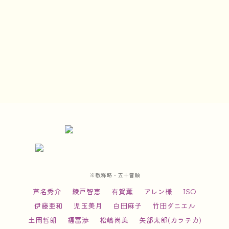
ャリアをスタート。以降、「STAY Saga ~わたしが恋した佐
賀~」（15）ほかテレビドラマや映画の音楽を数多く手がけ
てきた。映画音楽の道を本格的に追求するため、2019年に来
日し、尚美ミュージックカレッジ専門学校にて映画音楽を専
門的に学ぶ。その在学中に手がけた映画『ハッピー・オール
ド・イヤー』（19）の音楽が高く評価され、タイ監督協会賞
「BEST MUSIC SCORE」を受賞。さらに2024年には、
『おばあちゃんと僕の約束』でも同賞を受賞した。
※敬称略・五十音順
芦名秀介
綾戸智恵
有賀薫
アレン様
ISO
伊藤亜和
児玉美月
白田麻子
竹田ダニエル
土岡哲朗
福冨渉
松嶋尚美
矢部太郎(カラテカ)