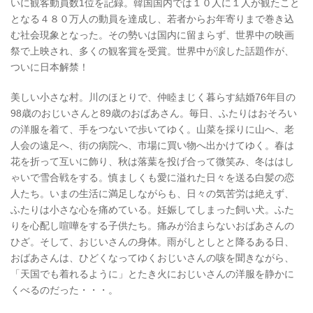
いに観客動員数1位を記録。韓国国内では１０人に１人が観たこと
となる４８０万人の動員を達成し、若者からお年寄りまで巻き込
む社会現象となった。その勢いは国内に留まらず、世界中の映画
祭で上映され、多くの観客賞を受賞。世界中が涙した話題作が、
ついに日本解禁！
美しい小さな村。川のほとりで、仲睦まじく暮らす結婚76年目の
98歳のおじいさんと89歳のおばあさん。毎日、ふたりはおそろい
の洋服を着て、手をつないで歩いてゆく。山菜を採りに山へ、老
人会の遠足へ、街の病院へ、市場に買い物へ出かけてゆく。春は
花を折って互いに飾り、秋は落葉を投げ合って微笑み、冬ははし
ゃいで雪合戦をする。慎ましくも愛に溢れた日々を送る白髪の恋
人たち。いまの生活に満足しながらも、日々の気苦労は絶えず、
ふたりは小さな心を痛めている。妊娠してしまった飼い犬。ふた
りを心配し喧嘩をする子供たち。痛みが治まらないおばあさんの
ひざ。そして、おじいさんの身体。雨がしとしとと降るある日、
おばあさんは、ひどくなってゆくおじいさんの咳を聞きながら、
「天国でも着れるように」とたき火におじいさんの洋服を静かに
くべるのだった・・・。