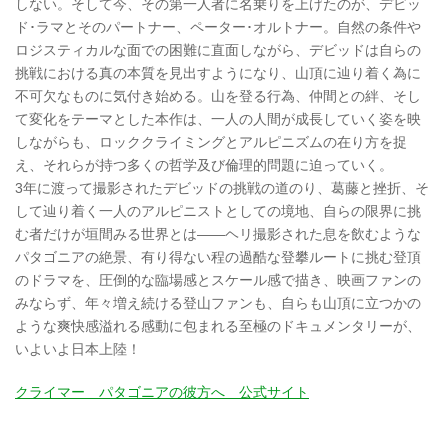
しない。そして今、その第一人者に名乗りを上げたのが、デビッ
ド･ラマとそのパートナー、ペーター･オルトナー。自然の条件や
ロジスティカルな面での困難に直面しながら、デビッドは自らの
挑戦における真の本質を見出すようになり、山頂に辿り着く為に
不可欠なものに気付き始める。山を登る行為、仲間との絆、そし
て変化をテーマとした本作は、一人の人間が成長していく姿を映
しながらも、ロッククライミングとアルピニズムの在り方を捉
え、それらが持つ多くの哲学及び倫理的問題に迫っていく。
3年に渡って撮影されたデビッドの挑戦の道のり、葛藤と挫折、そ
して辿り着く一人のアルピニストとしての境地、自らの限界に挑
む者だけが垣間みる世界とは――ヘリ撮影された息を飲むような
パタゴニアの絶景、有り得ない程の過酷な登攀ルートに挑む登頂
のドラマを、圧倒的な臨場感とスケール感で描き、映画ファンの
みならず、年々増え続ける登山ファンも、自らも山頂に立つかの
ような爽快感溢れる感動に包まれる至極のドキュメンタリーが、
いよいよ日本上陸！
クライマー パタゴニアの彼方へ 公式サイト