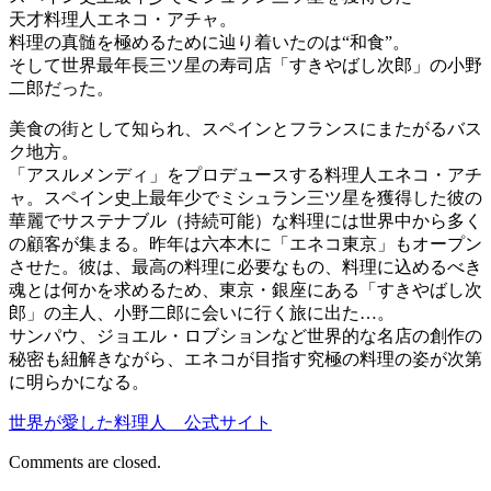
天才料理人エネコ・アチャ。
料理の真髄を極めるために辿り着いたのは“和食”。
そして世界最年長三ツ星の寿司店「すきやばし次郎」の小野
二郎だった。
美食の街として知られ、スペインとフランスにまたがるバス
ク地方。
「アスルメンディ」をプロデュースする料理人エネコ・アチ
ャ。スペイン史上最年少でミシュラン三ツ星を獲得した彼の
華麗でサステナブル（持続可能）な料理には世界中から多く
の顧客が集まる。昨年は六本木に「エネコ東京」もオープン
させた。彼は、最高の料理に必要なもの、料理に込めるべき
魂とは何かを求めるため、東京・銀座にある「すきやばし次
郎」の主人、小野二郎に会いに行く旅に出た…。
サンパウ、ジョエル・ロブションなど世界的な名店の創作の
秘密も紐解きながら、エネコが目指す究極の料理の姿が次第
に明らかになる。
世界が愛した料理人 公式サイト
Comments are closed.