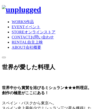
WORKS
作品
EVENT
イベント
STORE
オンラインストア
CONTACT
お問い合わせ
RENTAL
自主上映
ABOUT
会社概要
世界が愛した料理人
世界中から賞賛を浴びるミシュラン★★★料理店。
創作の極意がここにある！
スペイン・バスクから東京へ。
スペイン史上最年少でミシュラン三ツ星を獲得した