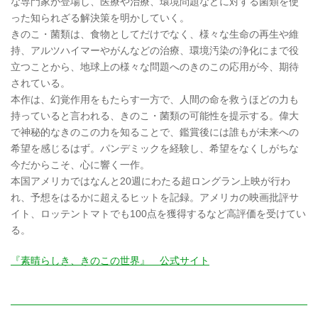
な専門家が登場し、医療や治療、環境問題などに対する菌類を使
った知られざる解決策を明かしていく。
きのこ・菌類は、食物としてだけでなく、様々な生命の再生や維
持、アルツハイマーやがんなどの治療、環境汚染の浄化にまで役
立つことから、地球上の様々な問題へのきのこの応用が今、期待
されている。
本作は、幻覚作用をもたらす一方で、人間の命を救うほどの力も
持っていると言われる、きのこ・菌類の可能性を提示する。偉大
で神秘的なきのこの力を知ることで、鑑賞後には誰もが未来への
希望を感じるはず。パンデミックを経験し、希望をなくしがちな
今だからこそ、心に響く一作。
本国アメリカではなんと20週にわたる超ロングラン上映が行わ
れ、予想をはるかに超えるヒットを記録。アメリカの映画批評サ
イト、ロッテントマトでも100点を獲得するなど高評価を受けてい
る。
『素晴らしき、きのこの世界』 公式サイト