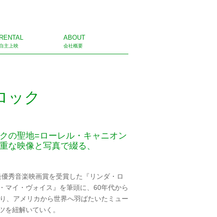
RENTAL
ABOUT
自主上映
会社概要
ロック
クの聖地=ローレル・キャニオン
重な映像と写真で綴る、
の最優秀音楽映画賞を受賞した『リンダ・ロ
・マイ・ヴォイス』を筆頭に、60年代から
なり、アメリカから世界へ羽ばたいたミュー
ツを紐解いていく。