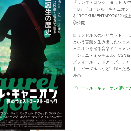
『リンダ・ロンシュタット サ
ーQ』『ローレル・キャニオン
を”ROCKUMENTARY202
挙公開！
ロサンゼルスのハリウッド・ヒ
という言葉を生み出したウェス
ャニオンを巡る音楽ドキュメン
ジョニ・ミッチェル、CSN＆
グフィールド、ドアーズ、ジャ
ト、イーグルスなど、錚々たる
映画。
『ローレル・キャニオン 夢の