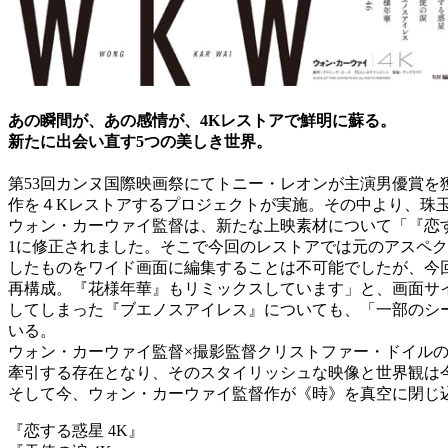
あの瞬間が、あの感情が、4Kレストアで鮮明に蘇る。
新たに出会い直す5つの美しき世界。
第53回カンヌ国際映画祭にてトニー・レオンが主演男優賞を
作を４Kレストアするプロジェクトが実施。その中より、珠
ウォン・カーウァイ監督は、新たな上映素材について「『恋する
1に修正されました。そこで今回のレストアでは元のアスペ
したものをワイド画面に編集することは不可能でしたが、今回の
再構成。『花様年華』もリミックスしています」と、画面サイ
してしまった『ブエノスアイレス』についても、「一部のシ
いる。
ウォン・カーウァイ監督×撮影監督クリストファー・ドイル
牽引する存在となり、そのスタイリッシュな映像と世界観は
そして今、ウォン・カーウァイ監督作が《時》を真空に閉じ
『恋する惑星 4K』