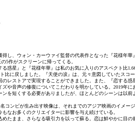
獲得し、ウォン・カーウァイ監督の代表作となった『花様年華』
玉の5作がスクリーンに帰ってくる。
惑星』と『花様年華』は私のお気に入りのアスペクト比1.66
クト比に戻しました。『天使の涙』は、元々意図していたスコ
レストアで実現することができました。また、『恋する惑星』は公
ズや音声の修復についてこだわりを明かしている。2019年
ーンを短くする必要がありましたが、ほとんどのシーンは以前
の名コンビが生み出す映像は、それまでのアジア映画のイメージ
今もなお多くのクリエイターに影響を与え続けている。
込めたまま、さらなる吸引力を以って蘇る。恋は鮮やかに目の