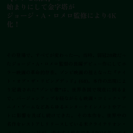
始まりにして金字塔が
ジョージ・A・ロメロ監修により4K
化！
その登場で、すべてが変わった
。当時、弱冠28歳だっ
たジョージ・A・ロメロ監督の長編デビュー作にしてホ
ラー映画の革命的存在、ゾンビ映画の祖となった『ナイ
ト・オブ・ザ・リビングデッド』(68)。本作の出現によ
り定義された“ゾンビ像”は、世界各国で現在に到るま
で、バージョンアップを経ながらも映画・コミック・ア
ニメ・ゲームなどあらゆるエンターテインメントやアー
トに影響を及ぼし続けてきた。 その本作を、世界中の
名作をレストアしリリースしている米クライテリオン・
コレクション社が、逝去する前年である2016年にロメ