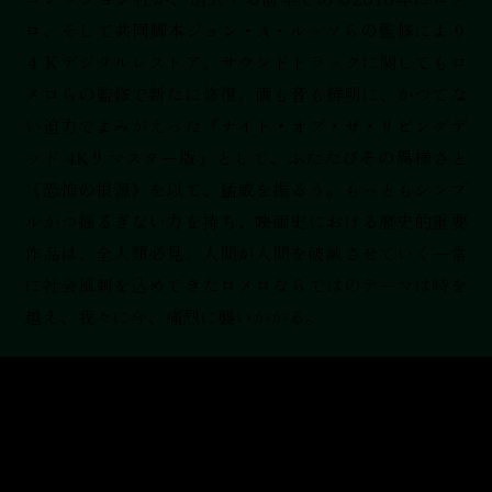
ロ、そして共同脚本ジョン・A・ルッソらの監修により
４Ｋデジタルレストア。サウンドトラックに関してもロ
メロらの監修で新たに修復。画も音も鮮明に、かつてな
い迫力でよみがえった『ナイト・オブ・ザ・リビングデ
ッド 4Kリマスター版』として、ふたたびその異様さと
《恐怖の根源》を以て、猛威を振るう。もっともシンプ
ルかつ揺るぎない力を持ち、映画史における歴史的重要
作品は、全人類必見。人間が人間を破滅させていく
常
に社会風刺を込めてきたロメロならではのテーマは時を
越え、我々に今、痛烈に襲いかかる。