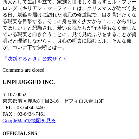
商人として生計を立て、家族と慎ましく暮らすビル・ファー
ロング（キリアン・マーフィー）は、クリスマスが近づくあ
る日、炭鉱を届けに訪れた地元の修道院で、目を背けたくな
る現実を目撃する。そこに身を置く少女から「ここから出し
てほしい」と懇願され、若い女性たちが行き場もなく苦しん
でいる現実と向き合うことに。見て見ぬふりをすることが賢
明だと理解しながらも、良心の呵責に悩むビル。そんな彼
が、ついに下す決断とはー。
『決断するとき』公式サイト
Comments are closed.
UNPLUGGED INC.
〒107-0052
東京都港区赤坂8丁目2-16 ゼフィロス青山3F
TEL：03-6434-7460
FAX：03-6434-7461
GoogleMapで地図を見る
OFFICIAL SNS