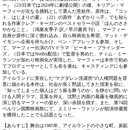
ー』（23/日本では2024年に劇場公開）の後、キリアン・マ
ーフィーが次なる挑戦として選んだ意欲作。原作は、『コッ
ト、はじまりの夏』（22）の原作「あずかりっ子」でも知ら
れる作家クレア・キーガンのベストセラー小説「ほんのささ
やかなこと」（鴻巣友季子 訳／早川書房 刊）。マーフィー
自身が原作に深く惚れ込み、自ら映画化を希望。マット・デ
イモンへ企画を持ちかけ、ベン・アフレックも参加。そし
て、マーフィー出演のTVドラマ「ピーキー・ブラインダー
ズ」（日本ではNetflix配信）で監督を努めた、ティム・ミー
ランツが加わり映画化が実現した。マーフィーは本作で初め
てプロデューサーとしても名を連ね、キャスティングにも参
加している。
アイルランドに実在した“マグダレン洗濯所”の人権問題を背
景に描かれる本作は、社会が長く黙認してきた現実を前に、
「知ってしまった個人はどう振る舞うのか」を静かに問いか
ける人間ドラマ。言葉を抑え、沈黙と内面の葛藤を徹底的に
演じ切るマーフィーの姿が、深い余韻を残す。また、第74回
ベルリン国際映画祭にて、エミリー・ワトソンが助演俳優賞
を獲得したことでも話題となった。
【あらすじ】舞台は1985年、アイルランドの小さな町。炭鉱