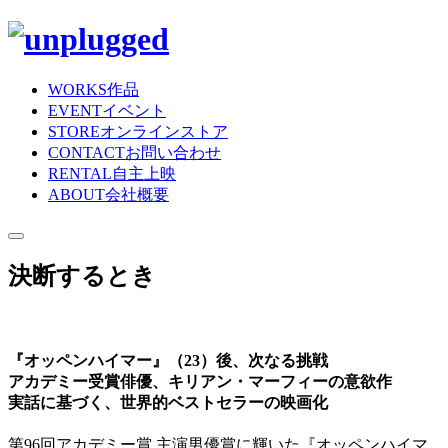
WORKS
作品
EVENT
イベント
STORE
オンラインストア
CONTACT
お問い合わせ
RENTAL
自主上映
ABOUT
会社概要
決断するとき
『オッペンハイマー』（23）後、次なる挑戦
アカデミー受賞俳優、キリアン・マーフィーの意欲作
実話に基づく、世界的ベストセラーの映画化
第96回アカデミー賞 主演男優賞に輝いた『オッペンハイマ